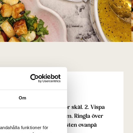
Om
 med bladspenaten i en stor skål. 2. Vispa
 i smör tills gyllene runtom. Ringla över
åt den bli krispig! 4. Lägg osten ovanpå
andahålla funktioner för