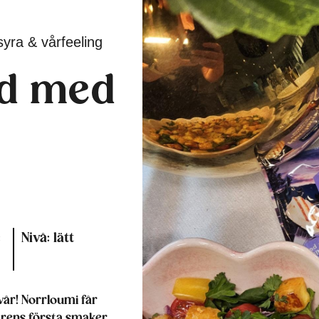
syra & vårfeeling
ad med
:
Nivå: lätt
vår! Norrloumi får
årens första smaker.