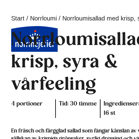
Start
/
Norrloumi
/
Norrloumisallad med krisp, 
Norrloumisall
krisp, syra &
vårfeeling
4 portioner
Tid: 30 timme
Ingredienser
16 st
En fräsch och färgglad sallad som fångar känslan av 
sällskap av krispiga grönsaker, syrlig dressing och v