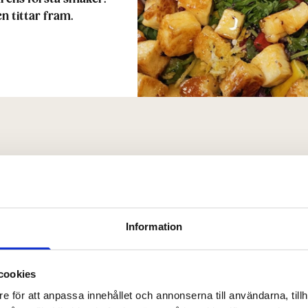
en tittar fram.
Gör så här
Information
1. Hacka alla grönsaker i mindre bitar. Blanda
ihop dressingen. 3. Tärna Norrloumin och stek
cookies
lite honung och chiliolja precis mot slutet – l
e för att anpassa innehållet och annonserna till användarna, tillh