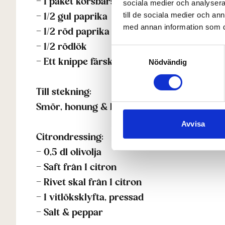
– 1 paket körsbärstomater
sociala medier och analysera 
till de sociala medier och a
– 1/2 gul paprika
med annan information som du 
– 1/2 röd paprika
– 1/2 rödlök
Samtyckesval
– Ett knippe färsk persilja
Nödvändig
Till stekning:
Smör, honung & krispig chiliolja
Avvisa
Citrondressing:
– 0,5 dl olivolja
– Saft från 1 citron
– Rivet skal från 1 citron
– 1 vitlöksklyfta, pressad
– Salt & peppar