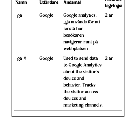
Namn
Utfärdare
Ändamål
lagringstid
_ga
Google
Google analytics,
2 år
_ga används för att
förstå hur
besökaren
navigerar runt på
webbplatsen
_ga_#
Google
Used to send data
2 år
to Google Analytics
about the visitor's
device and
behavior. Tracks
the visitor across
devices and
marketing channels.