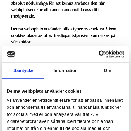
absolut nödvändiga för att kunna använda den här
webbplatsen. För alla andra ändamål krävs ditt
medgivande.
Denna webbplats använder olika typer av cookies. Vissa
cookies placeras ut av tredjepartstjänster som visas på
våra sidor.
Du kan ändra eller dra tillbaka ditt samtycke till cookie-
förklaringen på vår webbplats.
Samtycke
Information
Om
Läs mer i vår sekretesspolicy om vilka vi är, hur du
kontaktar oss och på vilket sätt vi behandlar
personuppgifter.
Denna webbplats använder cookies
Vi använder enhetsidentifierare för att anpassa innehållet
Ange ditt samtyckes-ID och datum för när du kontaktade
oss gällande ditt samtycke.
och annonserna till användarna, tillhandahålla funktioner
för sociala medier och analysera vår trafik. Vi
Ditt samtycke gäller för följande domäner:
vidarebefordrar även sådana identifierare och annan
www.norrmejerierkampanj.se
information från din enhet till de sociala medier och