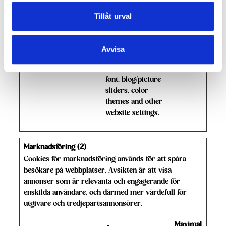
ettingsSup
mejerierka
of a bundle of
ports
mpanj.se
cookies which
Tillåt urval
serve the purpose
of content delivery
and presentation.
Avvisa
The cookies keep
the correct state of
font, blog/picture
sliders, color
themes and other
website settings.
Marknadsföring (2)
Cookies för marknadsföring används för att spåra
besökare på webbplatser. Avsikten är att visa
annonser som är relevanta och engagerande för
enskilda användare, och därmed mer värdefull för
utgivare och tredjepartsannonsörer.
Maximal