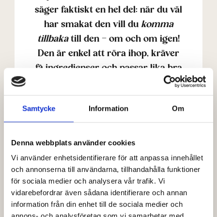
säger faktiskt en hel del: när du väl
har smakat den vill du
komma
tillbaka
till den – om och om igen!
Den är enkel att röra ihop, kräver
få ingredienser och passar lika bra
till vardagsmiddagen som till
sommarens grillfest. Upptäck vårt
Samtycke
Information
Om
goda, smakrika grillsås recept här!
Krämig kall grillsås med
Denna webbplats använder cookies
crème fraiche – perfekt
till grillat
Vi använder enhetsidentifierare för att anpassa innehållet
och annonserna till användarna, tillhandahålla funktioner
Comeback sauce är en kall sås
för sociala medier och analysera vår trafik. Vi
vidarebefordrar även sådana identifierare och annan
som görs med majonnäs, créme
information från din enhet till de sociala medier och
fraiche, chilisås och kryddor –
annons- och analysföretag som vi samarbetar med.