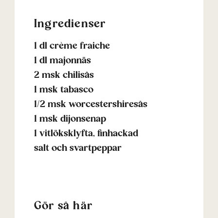
Ingredienser
1 dl crème fraiche
1 dl majonnäs
2 msk chilisås
1 msk tabasco
1/2 msk worcestershiresås
1 msk dijonsenap
1 vitlöksklyfta, finhackad
salt och svartpeppar
Gör så här