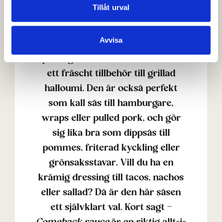
Tillåt urval
otroligt mångsidigt och passar till
det mesta.
Comeback sauce
Avvisa
fungerar utmärkt som sås till stekt
kyckling, kall sås till kött eller som
ett fräscht tillbehör till grillad
halloumi. Den är också perfekt
som kall sås till hamburgare,
wraps eller pulled pork, och gör
sig lika bra som dippsås till
pommes, friterad kyckling eller
grönsaksstavar. Vill du ha en
krämig dressing till tacos, nachos
eller sallad? Då är den här såsen
ett självklart val. Kort sagt –