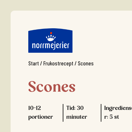
Start
/
Frukostrecept
/
Scones
Scones
10-12
Tid: 30
Ingrediens
portioner
minuter
r: 5 st