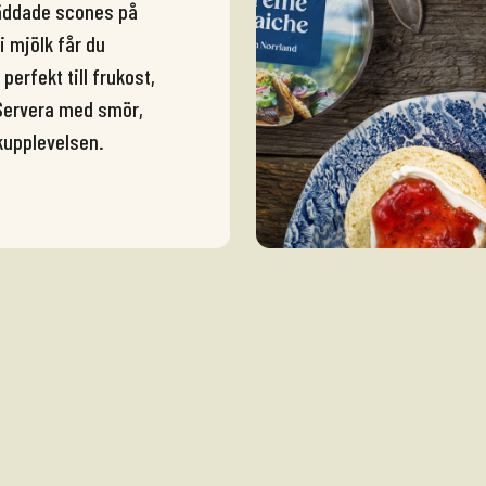
räddade scones på
 mjölk får du
perfekt till frukost,
 Servera med smör,
kupplevelsen.