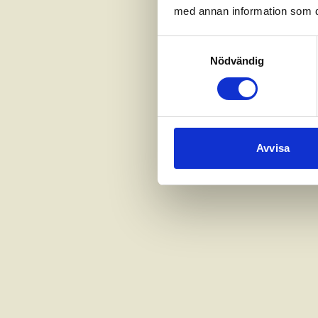
med annan information som du 
Samtyckesval
Nödvändig
Avvisa