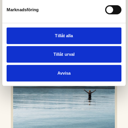
Marknadsföring
Långfilen 3%
Mer info
Tillåt alla
Tillåt urval
Avvisa