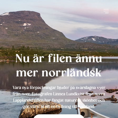
Nu är filen ännu
mer norrländsk
Våra nya förpackningar bjuder på svårslagna vyer
från norr. Fotografen Linnea Lundkvist från norra
Lapplandsfjällen har fångat naturens skönhet och
gör varje fil till en hyllning till Norrland.